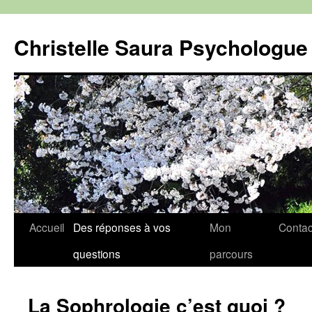
Christelle Saura Psychologu
Aller
Accueil
Des réponses à vos
Mon
Contac
au
questions
parcours
contenu
La Sophrologie c’est quoi ?